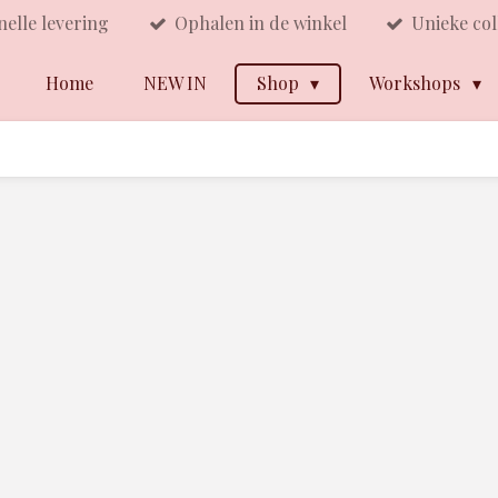
nelle levering
Ophalen in de winkel
Unieke col
Home
NEW IN
Shop
Workshops