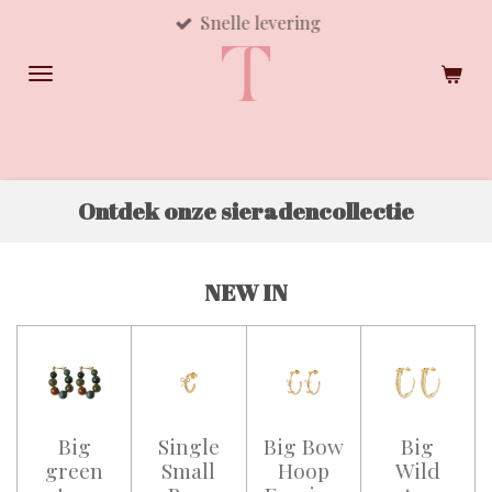
Snelle levering
Ga
direct
naar
de
hoofdinhoud
Ontdek onze sieradencollectie
NEW IN
Big
Single
Big Bow
Big
green
Small
Hoop
Wild