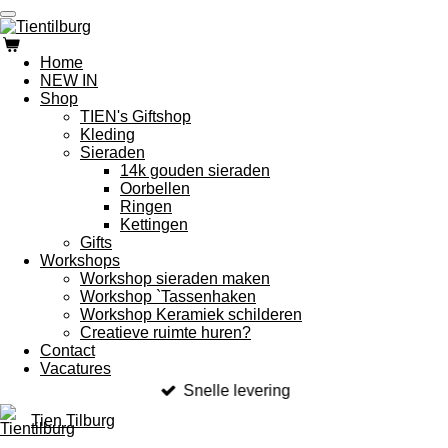
Ga
direct
naar
Home
de
NEW IN
hoofdinhoud
Shop
TIEN's Giftshop
Kleding
Sieraden
14k gouden sieraden
Oorbellen
Ringen
Kettingen
Gifts
Workshops
Workshop sieraden maken
Workshop `Tassenhaken
Workshop Keramiek schilderen
Creatieve ruimte huren?
Contact
Vacatures
Snelle levering
Tien Tilburg