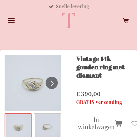
Snelle levering
Ga
direct
naar
de
hoofdinhoud
Vintage 14k
gouden ring met
diamant
€ 390,00
GRATIS verzending
In
winkelwagen