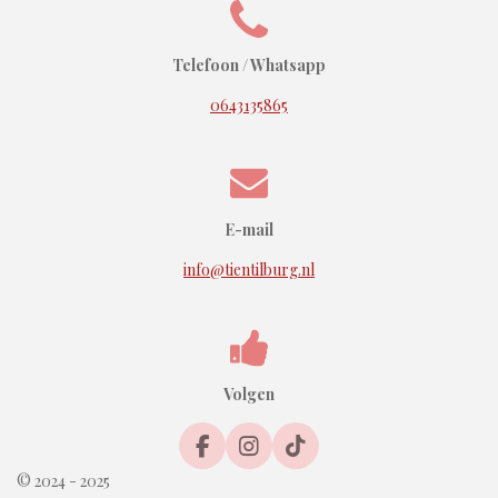
Telefoon / Whatsapp
0643135865
E-mail
info@tientilburg.nl
Volgen
F
I
T
a
n
i
© 2024 - 2025
c
s
k